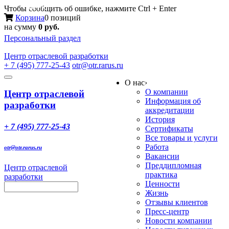
Меню
Чтобы сообщить об ошибке, нажмите Ctrl + Enter
Корзина
0 позиций
на сумму
0 руб.
Персональный раздел
Центр
отраслевой разработки
+ 7 (495) 777-25-43
otr@otr.rarus.ru
Toggle
О нас
›
navigation
О компании
Центр отраслевой
Информация об
разработки
аккредитации
История
+ 7 (495) 777-25-43
Сертификаты
Все товары и услуги
Работа
otr@otr.rarus.ru
Вакансии
Преддипломная
Центр отраслевой
практика
разработки
Ценности
Жизнь
Отзывы клиентов
Пресс-центр
Новости компании