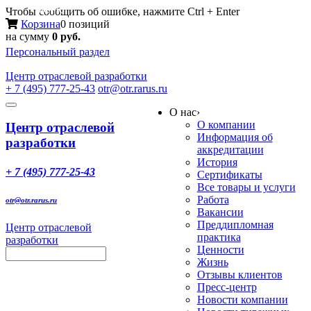
Меню
Чтобы сообщить об ошибке, нажмите Ctrl + Enter
Корзина
0 позиций
на сумму
0 руб.
Персональный раздел
Центр
отраслевой разработки
+ 7 (495) 777-25-43
otr@otr.rarus.ru
Toggle
О нас
›
navigation
О компании
Центр отраслевой
Информация об
разработки
аккредитации
История
+ 7 (495) 777-25-43
Сертификаты
Все товары и услуги
Работа
otr@otr.rarus.ru
Вакансии
Преддипломная
Центр отраслевой
практика
разработки
Ценности
Жизнь
Отзывы клиентов
Пресс-центр
Новости компании