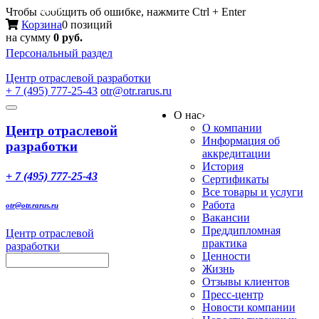
Меню
Чтобы сообщить об ошибке, нажмите Ctrl + Enter
Корзина
0 позиций
на сумму
0 руб.
Персональный раздел
Центр
отраслевой разработки
+ 7 (495) 777-25-43
otr@otr.rarus.ru
Toggle
О нас
›
navigation
О компании
Центр отраслевой
Информация об
разработки
аккредитации
История
+ 7 (495) 777-25-43
Сертификаты
Все товары и услуги
Работа
otr@otr.rarus.ru
Вакансии
Преддипломная
Центр отраслевой
практика
разработки
Ценности
Жизнь
Отзывы клиентов
Пресс-центр
Новости компании