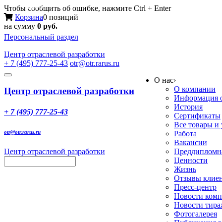
Меню
Чтобы сообщить об ошибке, нажмите Ctrl + Enter
Корзина
0 позиций
на сумму
0 руб.
Персональный раздел
Центр
отраслевой разработки
+ 7 (495) 777-25-43
otr@otr.rarus.ru
Toggle
О нас
›
navigation
О компании
Центр отраслевой разработки
Информация о
История
+ 7 (495) 777-25-43
Сертификаты
Все товары и
otr@otr.rarus.ru
Работа
Вакансии
Центр отраслевой разработки
Преддипломна
Ценности
Жизнь
Отзывы клие
Пресс-центр
Новости ком
Новости тир
Фотогалерея