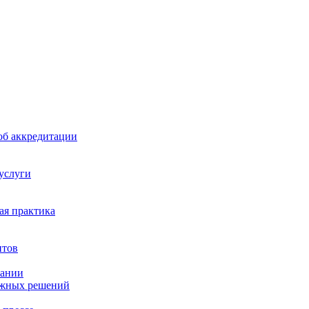
б аккредитации
 услуги
я практика
нтов
пании
ажных решений