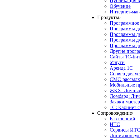
Публикация в
Обучение
Интернет-маг
Продукты
›
Программное 
Программы д
Программы дл
Программы д
Программы дл
Другие прог
Сайты 1С-Би
Услуги
Аренда 1С
Сервер для у
СМС-рассылк
Мобильные п
ЖКХ: Личный
Ломбард: Лич
Заявки масте
1С: Кабинет 
Сопровождение
›
База знаний
ИТС
Сервисы ИТ
Линия консул