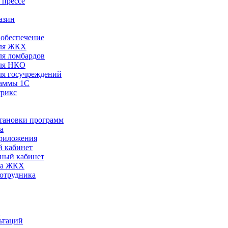
 прессе
азин
обеспечение
ля ЖКХ
я ломбардов
ля НКО
я госучреждений
раммы 1С
трикс
становки программ
а
риложения
 кабинет
ный кабинет
ра ЖКХ
сотрудника
С
ьтаций