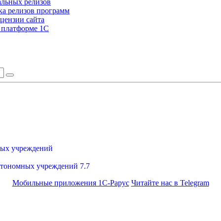
альных релизов
а релизов программ
цензии сайта
а платформе 1С
ных учреждений
втономных учреждений 7.7
Мобильные приложения 1С-Рарус
Читайте нас в Telegram