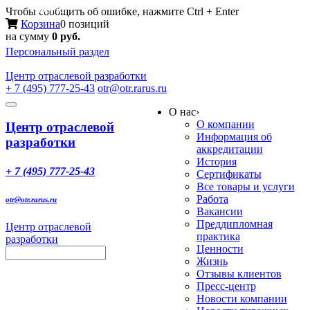
Меню
Чтобы сообщить об ошибке, нажмите Ctrl + Enter
Корзина
0 позиций
на сумму
0 руб.
Персональный раздел
Центр
отраслевой разработки
+ 7 (495) 777-25-43
otr@otr.rarus.ru
Toggle
О нас
›
navigation
О компании
Центр отраслевой
Информация об
разработки
аккредитации
История
+ 7 (495) 777-25-43
Сертификаты
Все товары и услуги
Работа
otr@otr.rarus.ru
Вакансии
Преддипломная
Центр отраслевой
практика
разработки
Ценности
Жизнь
Отзывы клиентов
Пресс-центр
Новости компании