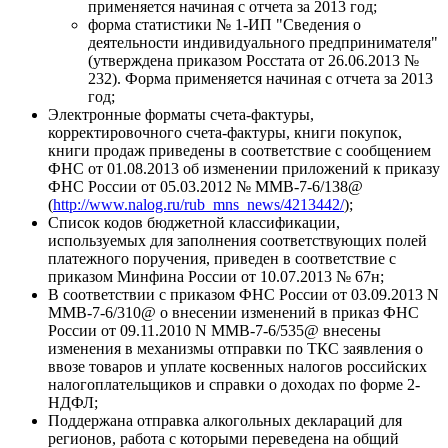
применяется начиная с отчета за 2013 год;
форма статистики № 1-ИП "Сведения о
деятельности индивидуального предпринимателя"
(утверждена приказом Росстата от 26.06.2013 №
232). Форма применяется начиная с отчета за 2013
год;
Электронные форматы счета-фактуры,
корректировочного счета-фактуры, книги покупок,
книги продаж приведены в соответствие с сообщением
ФНС от 01.08.2013 об изменении приложений к приказу
ФНС России от 05.03.2012 № ММВ-7-6/138@
(
http://www.nalog.ru/rub_mns_news/4213442/
);
Список кодов бюджетной классификации,
используемых для заполнения соответствующих полей
платежного поручения, приведен в соответствие с
приказом Минфина России от 10.07.2013 № 67н;
В соответствии с приказом ФНС России от 03.09.2013 N
ММВ-7-6/310@ о внесении изменений в приказ ФНС
России от 09.11.2010 N ММВ-7-6/535@ внесены
изменения в механизмы отправки по ТКС заявления о
ввозе товаров и уплате косвенных налогов российских
налогоплательщиков и справки о доходах по форме 2-
НДФЛ;
Поддержана отправка алкогольных деклараций для
регионов, работа с которыми переведена на общий