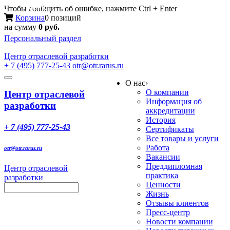
Меню
Чтобы сообщить об ошибке, нажмите Ctrl + Enter
Корзина
0 позиций
на сумму
0 руб.
Персональный раздел
Центр
отраслевой разработки
+ 7 (495) 777-25-43
otr@otr.rarus.ru
Toggle
О нас
›
navigation
О компании
Центр отраслевой
Информация об
разработки
аккредитации
История
+ 7 (495) 777-25-43
Сертификаты
Все товары и услуги
Работа
otr@otr.rarus.ru
Вакансии
Преддипломная
Центр отраслевой
практика
разработки
Ценности
Жизнь
Отзывы клиентов
Пресс-центр
Новости компании