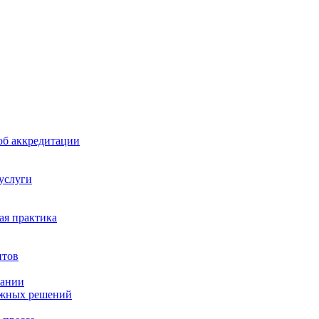
б аккредитации
 услуги
я практика
нтов
пании
ажных решений