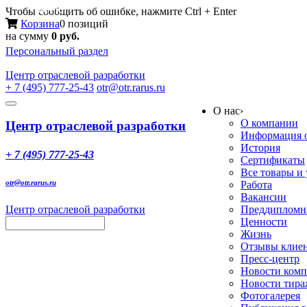
Меню
Чтобы сообщить об ошибке, нажмите Ctrl + Enter
Корзина
0 позиций
на сумму
0 руб.
Персональный раздел
Центр
отраслевой разработки
+ 7 (495) 777-25-43
otr@otr.rarus.ru
Toggle
О нас
›
navigation
О компании
Центр отраслевой разработки
Информация о
История
+ 7 (495) 777-25-43
Сертификаты
Все товары и
otr@otr.rarus.ru
Работа
Вакансии
Центр отраслевой разработки
Преддипломна
Ценности
Жизнь
Отзывы клие
Пресс-центр
Новости ком
Новости тир
Фотогалерея