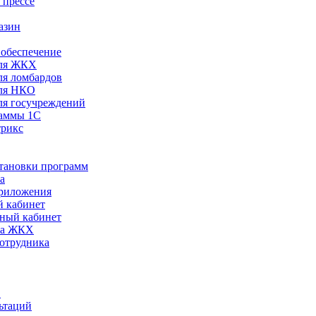
 прессе
азин
обеспечение
ля ЖКХ
я ломбардов
ля НКО
я госучреждений
раммы 1С
трикс
становки программ
а
риложения
 кабинет
ный кабинет
ра ЖКХ
сотрудника
С
ьтаций