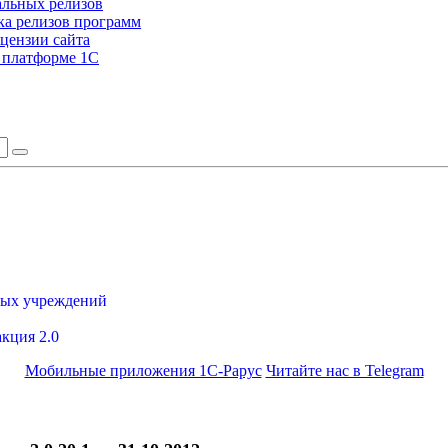
альных релизов
а релизов программ
цензии сайта
а платформе 1С
ных учреждений
акция 2.0
Мобильные приложения 1С-Рарус
Читайте нас в Telegram