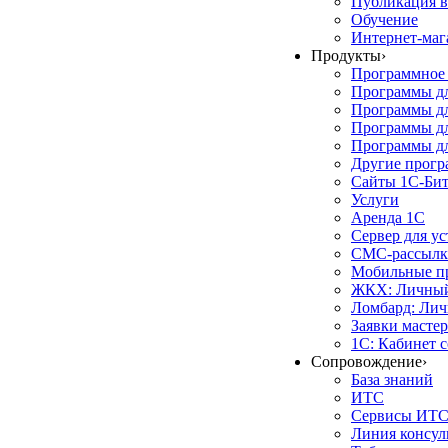
Публикация в
Обучение
Интернет-маг
Продукты
›
Программное 
Программы д
Программы дл
Программы д
Программы дл
Другие прог
Сайты 1С-Би
Услуги
Аренда 1С
Сервер для у
СМС-рассылк
Мобильные п
ЖКХ: Личный
Ломбард: Лич
Заявки масте
1С: Кабинет 
Сопровождение
›
База знаний
ИТС
Сервисы ИТ
Линия консул