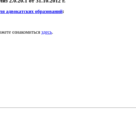
из 2.0.
20
.1 от
31
.10.2012 г.
ля адвокатских образований
:
ожете ознакомиться
здесь
.