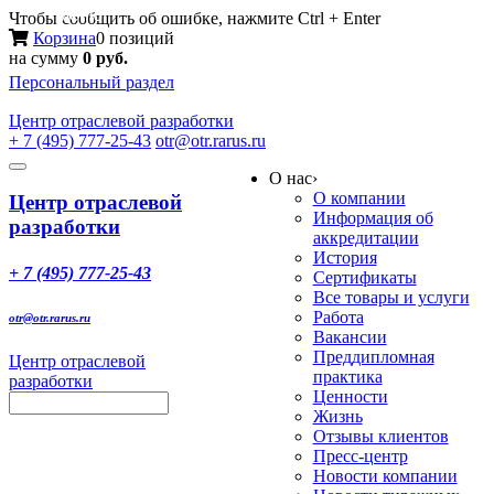
Меню
Чтобы сообщить об ошибке, нажмите Ctrl + Enter
Корзина
0 позиций
на сумму
0 руб.
Персональный раздел
Центр
отраслевой разработки
+ 7 (495) 777-25-43
otr@otr.rarus.ru
Toggle
О нас
›
navigation
О компании
Центр отраслевой
Информация об
разработки
аккредитации
История
+ 7 (495) 777-25-43
Сертификаты
Все товары и услуги
Работа
otr@otr.rarus.ru
Вакансии
Преддипломная
Центр отраслевой
практика
разработки
Ценности
Жизнь
Отзывы клиентов
Пресс-центр
Новости компании