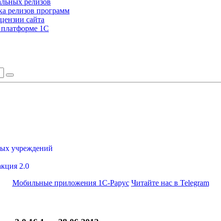
альных релизов
а релизов программ
цензии сайта
а платформе 1С
ных учреждений
акция 2.0
Мобильные приложения 1С-Рарус
Читайте нас в Telegram