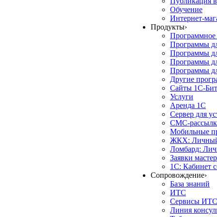
Публикация в
Обучение
Интернет-маг
Продукты
›
Программное 
Программы д
Программы дл
Программы д
Программы дл
Другие прог
Сайты 1С-Би
Услуги
Аренда 1С
Сервер для у
СМС-рассылк
Мобильные п
ЖКХ: Личный
Ломбард: Лич
Заявки масте
1С: Кабинет 
Сопровождение
›
База знаний
ИТС
Сервисы ИТ
Линия консул