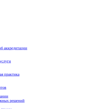
б аккредитации
 услуги
я практика
нтов
пании
ажных решений