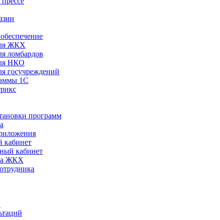
 прессе
азин
обеспечение
ля ЖКХ
я ломбардов
ля НКО
я госучреждений
раммы 1С
трикс
становки программ
а
риложения
 кабинет
ный кабинет
ра ЖКХ
сотрудника
С
ьтаций