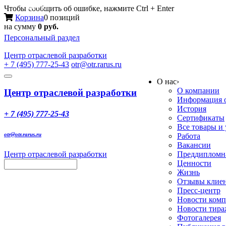
Меню
Чтобы сообщить об ошибке, нажмите Ctrl + Enter
Корзина
0 позиций
на сумму
0 руб.
Персональный раздел
Центр
отраслевой разработки
+ 7 (495) 777-25-43
otr@otr.rarus.ru
Toggle
О нас
›
navigation
О компании
Центр отраслевой разработки
Информация о
История
+ 7 (495) 777-25-43
Сертификаты
Все товары и
otr@otr.rarus.ru
Работа
Вакансии
Центр отраслевой разработки
Преддипломна
Ценности
Жизнь
Отзывы клие
Пресс-центр
Новости ком
Новости тир
Фотогалерея