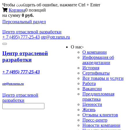
Меню
Чтобы сообщить об ошибке, нажмите Ctrl + Enter
Корзина
0 позиций
на сумму
0 руб.
Персональный раздел
Центр
отраслевой разработки
+ 7 (495) 777-25-43
otr@otr.rarus.ru
Toggle
О нас
›
navigation
О компании
Центр отраслевой
Информация об
разработки
аккредитации
История
+ 7 (495) 777-25-43
Сертификаты
Все товары и услуги
Работа
otr@otr.rarus.ru
Вакансии
Преддипломная
Центр отраслевой
практика
разработки
Ценности
Жизнь
Отзывы клиентов
Пресс-центр
Новости компании