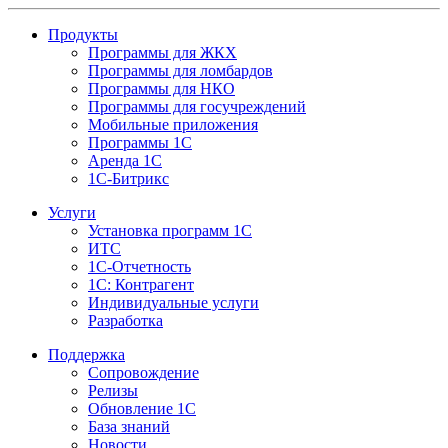
Продукты
Программы для ЖКХ
Программы для ломбардов
Программы для НКО
Программы для госучреждений
Мобильные приложения
Программы 1С
Аренда 1С
1С-Битрикс
Услуги
Установка программ 1С
ИТС
1С-Отчетность
1С: Контрагент
Индивидуальные услуги
Разработка
Поддержка
Сопровождение
Релизы
Обновление 1С
База знаний
Новости