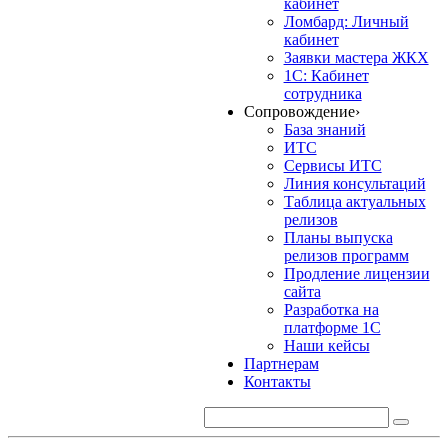
кабинет
Ломбард: Личный
кабинет
Заявки мастера ЖКХ
1С: Кабинет
сотрудника
Сопровождение
›
База знаний
ИТС
Сервисы ИТС
Линия консультаций
Таблица актуальных
релизов
Планы выпуска
релизов программ
Продление лицензии
сайта
Разработка на
платформе 1С
Наши кейсы
Партнерам
Контакты