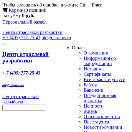
Меню
Чтобы сообщить об ошибке, нажмите Ctrl + Enter
Корзина
0 позиций
на сумму
0 руб.
Персональный раздел
Центр
отраслевой разработки
+ 7 (495) 777-25-43
otr@otr.rarus.ru
Toggle
О нас
›
navigation
О компании
Центр отраслевой
Информация об
разработки
аккредитации
История
+ 7 (495) 777-25-43
Сертификаты
Все товары и услуги
Работа
otr@otr.rarus.ru
Вакансии
Преддипломная
Центр отраслевой
практика
разработки
Ценности
Жизнь
Отзывы клиентов
Пресс-центр
Новости компании