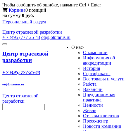
Меню
Чтобы сообщить об ошибке, нажмите Ctrl + Enter
Корзина
0 позиций
на сумму
0 руб.
Персональный раздел
Центр
отраслевой разработки
+ 7 (495) 777-25-43
otr@otr.rarus.ru
Toggle
О нас
›
navigation
О компании
Центр отраслевой
Информация об
разработки
аккредитации
История
+ 7 (495) 777-25-43
Сертификаты
Все товары и услуги
Работа
otr@otr.rarus.ru
Вакансии
Преддипломная
Центр отраслевой
практика
разработки
Ценности
Жизнь
Отзывы клиентов
Пресс-центр
Новости компании