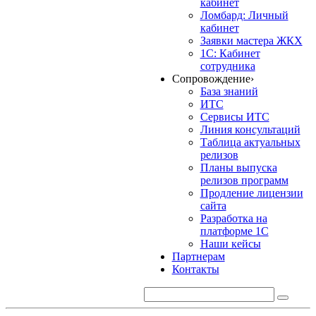
кабинет
Ломбард: Личный
кабинет
Заявки мастера ЖКХ
1С: Кабинет
сотрудника
Сопровождение
›
База знаний
ИТС
Сервисы ИТС
Линия консультаций
Таблица актуальных
релизов
Планы выпуска
релизов программ
Продление лицензии
сайта
Разработка на
платформе 1С
Наши кейсы
Партнерам
Контакты