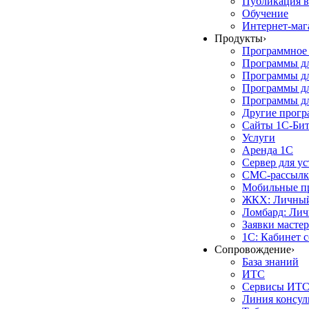
Публикация в
Обучение
Интернет-маг
Продукты
›
Программное 
Программы д
Программы дл
Программы д
Программы дл
Другие прог
Сайты 1С-Би
Услуги
Аренда 1С
Сервер для у
СМС-рассылк
Мобильные п
ЖКХ: Личный
Ломбард: Лич
Заявки масте
1С: Кабинет 
Сопровождение
›
База знаний
ИТС
Сервисы ИТ
Линия консул