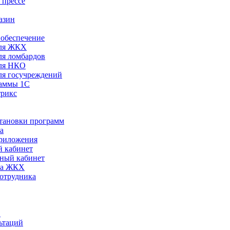
 прессе
азин
обеспечение
ля ЖКХ
я ломбардов
ля НКО
я госучреждений
раммы 1С
трикс
становки программ
а
риложения
 кабинет
ный кабинет
ра ЖКХ
сотрудника
С
ьтаций