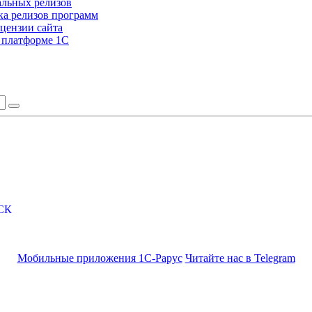
альных релизов
а релизов программ
цензии сайта
а платформе 1С
СК
Мобильные приложения 1С-Рарус
Читайте нас в Telegram