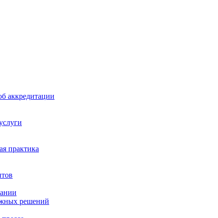
б аккредитации
 услуги
я практика
нтов
пании
ажных решений