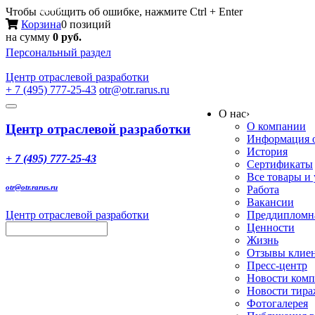
Меню
Чтобы сообщить об ошибке, нажмите Ctrl + Enter
Корзина
0 позиций
на сумму
0 руб.
Персональный раздел
Центр
отраслевой разработки
+ 7 (495) 777-25-43
otr@otr.rarus.ru
Toggle
О нас
›
navigation
О компании
Центр отраслевой разработки
Информация о
История
+ 7 (495) 777-25-43
Сертификаты
Все товары и
otr@otr.rarus.ru
Работа
Вакансии
Центр отраслевой разработки
Преддипломна
Ценности
Жизнь
Отзывы клие
Пресс-центр
Новости ком
Новости тир
Фотогалерея