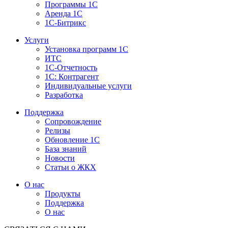
Программы 1С
Аренда 1С
1С-Битрикс
Услуги
Установка программ 1С
ИТС
1С-Отчетность
1С: Контрагент
Индивидуальные услуги
Разработка
Поддержка
Сопровождение
Релизы
Обновление 1С
База знаний
Новости
Статьи о ЖКХ
О нас
Продукты
Поддержка
О нас