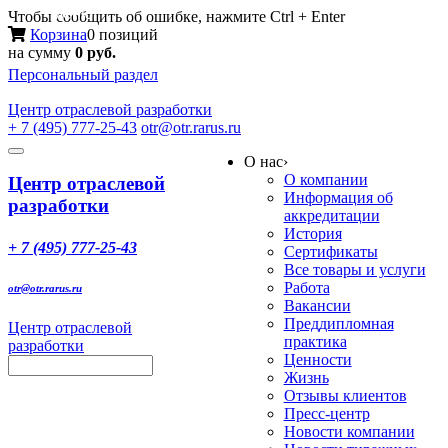
Меню
Чтобы сообщить об ошибке, нажмите Ctrl + Enter
Корзина
0 позиций
на сумму
0 руб.
Персональный раздел
Центр
отраслевой разработки
+ 7 (495) 777-25-43
otr@otr.rarus.ru
Toggle
О нас
›
navigation
О компании
Центр отраслевой
Информация об
разработки
аккредитации
История
+ 7 (495) 777-25-43
Сертификаты
Все товары и услуги
Работа
otr@otr.rarus.ru
Вакансии
Преддипломная
Центр отраслевой
практика
разработки
Ценности
Жизнь
Отзывы клиентов
Пресс-центр
Новости компании