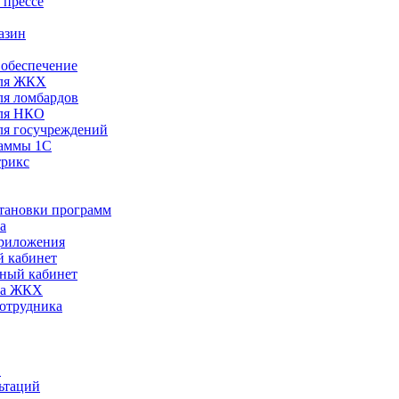
 прессе
азин
обеспечение
ля ЖКХ
я ломбардов
ля НКО
я госучреждений
раммы 1С
трикс
становки программ
а
риложения
 кабинет
ный кабинет
ра ЖКХ
сотрудника
С
ьтаций