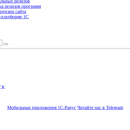
альных релизов
а релизов программ
цензии сайта
а платформе 1С
СК
Мобильные приложения 1С-Рарус
Читайте нас в Telegram