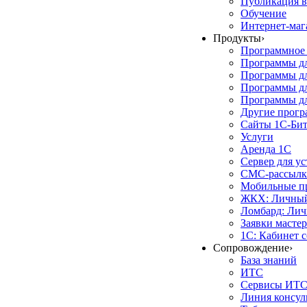
Публикация в
Обучение
Интернет-маг
Продукты
›
Программное 
Программы д
Программы дл
Программы д
Программы дл
Другие прог
Сайты 1С-Би
Услуги
Аренда 1С
Сервер для у
СМС-рассылк
Мобильные п
ЖКХ: Личный
Ломбард: Лич
Заявки масте
1С: Кабинет 
Сопровождение
›
База знаний
ИТС
Сервисы ИТ
Линия консул