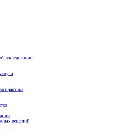
б аккредитации
 услуги
я практика
нтов
пании
ажных решений