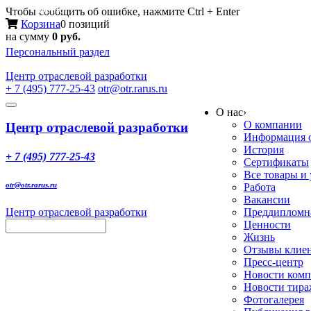
Меню
Чтобы сообщить об ошибке, нажмите Ctrl + Enter
Корзина
0 позиций
на сумму
0 руб.
Персональный раздел
Центр
отраслевой разработки
+ 7 (495) 777-25-43
otr@otr.rarus.ru
Toggle
О нас
›
navigation
О компании
Центр отраслевой разработки
Информация о
История
+ 7 (495) 777-25-43
Сертификаты
Все товары и
otr@otr.rarus.ru
Работа
Вакансии
Центр отраслевой разработки
Преддипломна
Ценности
Жизнь
Отзывы клие
Пресс-центр
Новости ком
Новости тир
Фотогалерея