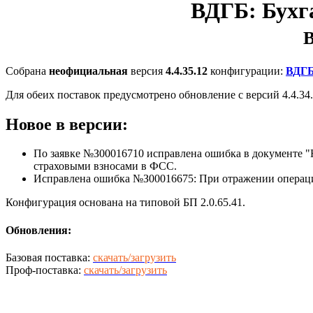
ВДГБ: Бухг
В
Собрана
неофициальная
версия
4.4.35.12
конфигурации:
ВДГБ
Для обеих поставок предусмотрено обновление с версий 4.4.34.1
Новое в версии:
По заявке №З00016710 исправлена ошибка в документе "Н
страховыми взносами в ФСС.
Исправлена ошибка №З00016675: При отражении операции
Конфигурация основана на типовой БП 2.0.65.41.
Обновления:
Базовая поставка:
скачать/загрузить
Проф-поставка:
скачать/загрузить