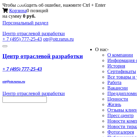
Меню
Чтобы сообщить об ошибке, нажмите Ctrl + Enter
Корзина
0 позиций
на сумму
0 руб.
Персональный раздел
Центр
отраслевой разработки
+ 7 (495) 777-25-43
otr@otr.rarus.ru
Toggle
О нас
›
navigation
О компании
Центр отраслевой разработки
Информация о
История
+ 7 (495) 777-25-43
Сертификаты
Все товары и
otr@otr.rarus.ru
Работа
Вакансии
Центр отраслевой разработки
Преддипломна
Ценности
Жизнь
Отзывы клие
Пресс-центр
Новости ком
Новости тир
Фотогалерея