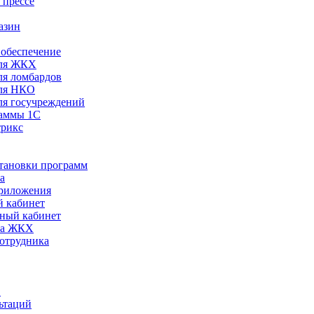
 прессе
азин
обеспечение
ля ЖКХ
я ломбардов
ля НКО
я госучреждений
раммы 1С
трикс
становки программ
а
риложения
 кабинет
ный кабинет
ра ЖКХ
сотрудника
С
ьтаций