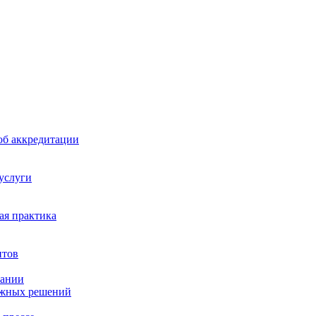
б аккредитации
 услуги
я практика
нтов
пании
ажных решений