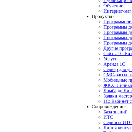
Публикация в
Обучение
Интернет-маг
Продукты
›
Программное 
Программы д
Программы дл
Программы д
Программы дл
Другие прог
Сайты 1С-Би
Услуги
Аренда 1С
Сервер для у
СМС-рассылк
Мобильные п
ЖКХ: Личный
Ломбард: Лич
Заявки масте
1С: Кабинет 
Сопровождение
›
База знаний
ИТС
Сервисы ИТ
Линия консул