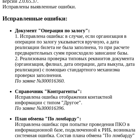
версии 2.0.65.37.
Исправлены выявленные ошибки.
Исправленные ошибки:
Документ "Операция по залогу":
1. Исправлена ошибка: в случае, если организация в
операции по залогу указывается вручную, а дата
реализации билета не была заполнена, то при расчете
предварительных сумм происходило зависание базы.
2. Реализована проверка типовых реквиитов документа
(организация, филиал, дата операции, дата выкупа, дата
реализации) с помощью стандартного механизма
проверки заполнения.
По заявке №З00016360.
Справочник "Контрагенты":
Исправлена ошибка отображения контактной
информации с типом "Другое".
По заявке №З00016396.
План обмена "По ломбарду":
Исправлена ошибка: при попытке проведения ПКО в
информационной базе, подключенной к РИБ, возникала
системная ошибка. Состав плана обмена "По ломбарду"