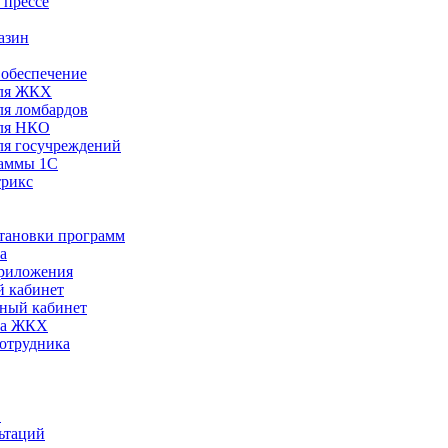
 прессе
азин
обеспечение
ля ЖКХ
я ломбардов
ля НКО
я госучреждений
раммы 1С
трикс
становки программ
а
риложения
 кабинет
ный кабинет
ра ЖКХ
сотрудника
С
ьтаций