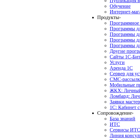
Публикация в
Обучение
Интернет-маг
Продукты
›
Программное 
Программы д
Программы дл
Программы д
Программы дл
Другие прог
Сайты 1С-Би
Услуги
Аренда 1С
Сервер для у
СМС-рассылк
Мобильные п
ЖКХ: Личный
Ломбард: Лич
Заявки масте
1С: Кабинет 
Сопровождение
›
База знаний
ИТС
Сервисы ИТ
Линия консул