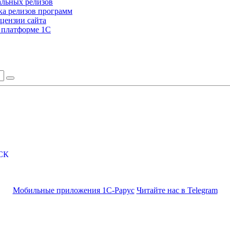
альных релизов
а релизов программ
цензии сайта
а платформе 1С
СК
Мобильные приложения 1С-Рарус
Читайте нас в Telegram