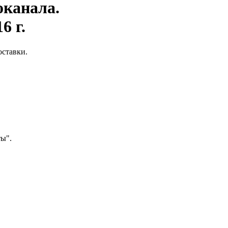
оканала.
6 г.
ставки.
ты".