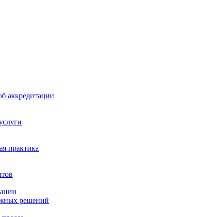
б аккредитации
 услуги
я практика
нтов
пании
ажных решений