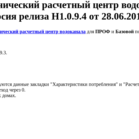
нический расчетный центр вод
сия релиза Н1.0.9.4 от 28.06.201
ический расчетный центр водоканала
для
ПРОФ
и
Базовой
по
9.3.
уются данные закладки "Характеристики потребления" и "Расче
ход через 0.
 домах.