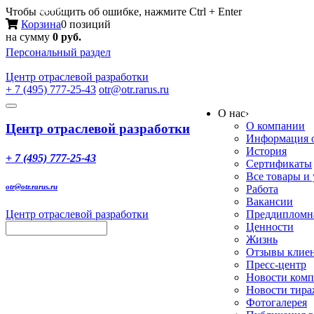
Меню
Чтобы сообщить об ошибке, нажмите Ctrl + Enter
Корзина
0 позиций
на сумму
0 руб.
Персональный раздел
Центр
отраслевой разработки
+ 7 (495) 777-25-43
otr@otr.rarus.ru
Toggle
О нас
›
navigation
О компании
Центр отраслевой разработки
Информация о
История
+ 7 (495) 777-25-43
Сертификаты
Все товары и
otr@otr.rarus.ru
Работа
Вакансии
Центр отраслевой разработки
Преддипломна
Ценности
Жизнь
Отзывы клие
Пресс-центр
Новости ком
Новости тир
Фотогалерея