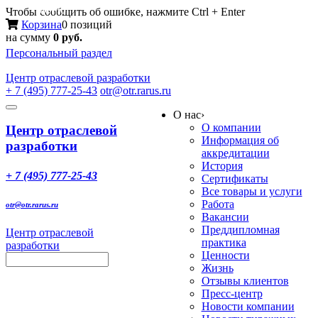
Меню
Чтобы сообщить об ошибке, нажмите Ctrl + Enter
Корзина
0 позиций
на сумму
0 руб.
Персональный раздел
Центр
отраслевой разработки
+ 7 (495) 777-25-43
otr@otr.rarus.ru
Toggle
О нас
›
navigation
О компании
Центр отраслевой
Информация об
разработки
аккредитации
История
+ 7 (495) 777-25-43
Сертификаты
Все товары и услуги
Работа
otr@otr.rarus.ru
Вакансии
Преддипломная
Центр отраслевой
практика
разработки
Ценности
Жизнь
Отзывы клиентов
Пресс-центр
Новости компании