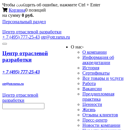
Меню
Чтобы сообщить об ошибке, нажмите Ctrl + Enter
Корзина
0 позиций
на сумму
0 руб.
Персональный раздел
Центр
отраслевой разработки
+ 7 (495) 777-25-43
otr@otr.rarus.ru
Toggle
О нас
›
navigation
О компании
Центр отраслевой
Информация об
разработки
аккредитации
История
+ 7 (495) 777-25-43
Сертификаты
Все товары и услуги
Работа
otr@otr.rarus.ru
Вакансии
Преддипломная
Центр отраслевой
практика
разработки
Ценности
Жизнь
Отзывы клиентов
Пресс-центр
Новости компании