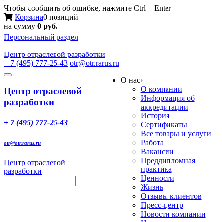
Меню
Чтобы сообщить об ошибке, нажмите Ctrl + Enter
Корзина
0 позиций
на сумму
0 руб.
Персональный раздел
Центр
отраслевой разработки
+ 7 (495) 777-25-43
otr@otr.rarus.ru
Toggle
О нас
›
navigation
О компании
Центр отраслевой
Информация об
разработки
аккредитации
История
+ 7 (495) 777-25-43
Сертификаты
Все товары и услуги
Работа
otr@otr.rarus.ru
Вакансии
Преддипломная
Центр отраслевой
практика
разработки
Ценности
Жизнь
Отзывы клиентов
Пресс-центр
Новости компании