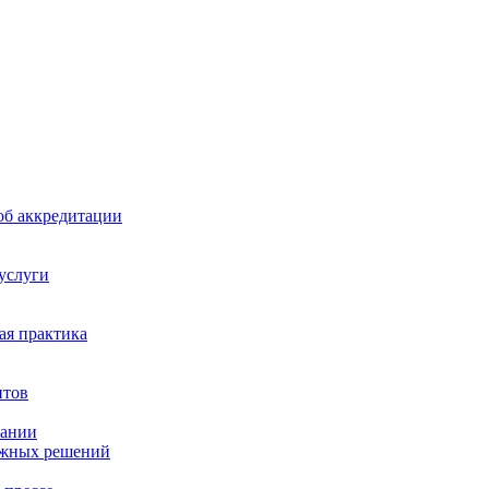
б аккредитации
 услуги
я практика
нтов
пании
ажных решений