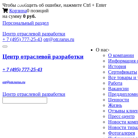
Меню
Чтобы сообщить об ошибке, нажмите Ctrl + Enter
Корзина
0 позиций
на сумму
0 руб.
Персональный раздел
Центр
отраслевой разработки
+ 7 (495) 777-25-43
otr@otr.rarus.ru
Toggle
О нас
›
navigation
О компании
Центр отраслевой разработки
Информация о
История
+ 7 (495) 777-25-43
Сертификаты
Все товары и
otr@otr.rarus.ru
Работа
Вакансии
Центр отраслевой разработки
Преддипломна
Ценности
Жизнь
Отзывы клие
Пресс-центр
Новости ком
Новости тир
Фотогалерея