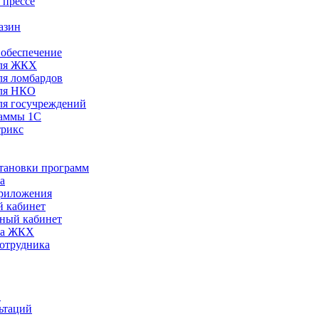
 прессе
азин
обеспечение
ля ЖКХ
я ломбардов
ля НКО
я госучреждений
раммы 1С
трикс
становки программ
а
риложения
 кабинет
ный кабинет
ра ЖКХ
сотрудника
С
ьтаций