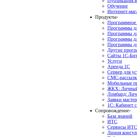
Публикация в
Обучение
Интернет-маг
Продукты
›
Программное 
Программы д
Программы дл
Программы д
Программы дл
Другие прог
Сайты 1С-Би
Услуги
Аренда 1С
Сервер для у
СМС-рассылк
Мобильные п
ЖКХ: Личный
Ломбард: Лич
Заявки масте
1С: Кабинет 
Сопровождение
›
База знаний
ИТС
Сервисы ИТ
Линия консул