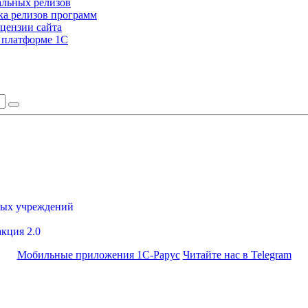
альных релизов
а релизов программ
цензии сайта
а платформе 1С
ных учреждений
акция 2.0
Мобильные приложения 1С-Рарус
Читайте нас в Telegram