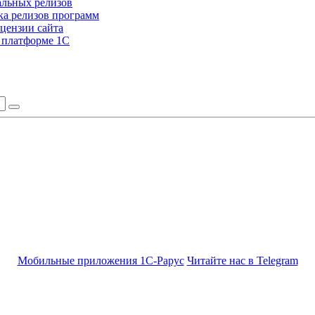
альных релизов
а релизов программ
цензии сайта
а платформе 1С
Мобильные приложения 1С-Рарус
Читайте нас в Telegram