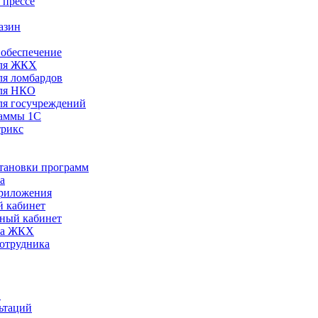
 прессе
азин
обеспечение
ля ЖКХ
я ломбардов
ля НКО
я госучреждений
раммы 1С
трикс
становки программ
а
риложения
 кабинет
ный кабинет
ра ЖКХ
сотрудника
С
ьтаций