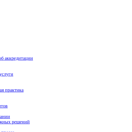
б аккредитации
 услуги
я практика
нтов
пании
ажных решений