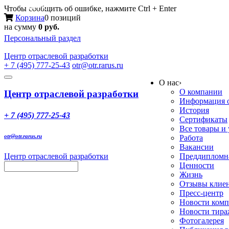
Меню
Чтобы сообщить об ошибке, нажмите Ctrl + Enter
Корзина
0 позиций
на сумму
0 руб.
Персональный раздел
Центр
отраслевой разработки
+ 7 (495) 777-25-43
otr@otr.rarus.ru
Toggle
О нас
›
navigation
О компании
Центр отраслевой разработки
Информация о
История
+ 7 (495) 777-25-43
Сертификаты
Все товары и
otr@otr.rarus.ru
Работа
Вакансии
Центр отраслевой разработки
Преддипломна
Ценности
Жизнь
Отзывы клие
Пресс-центр
Новости ком
Новости тир
Фотогалерея