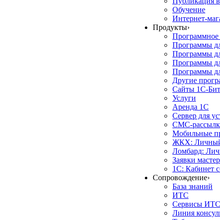
Публикация в
Обучение
Интернет-маг
Продукты
›
Программное 
Программы д
Программы дл
Программы д
Программы дл
Другие прог
Сайты 1С-Би
Услуги
Аренда 1С
Сервер для у
СМС-рассылк
Мобильные п
ЖКХ: Личный
Ломбард: Лич
Заявки масте
1С: Кабинет 
Сопровождение
›
База знаний
ИТС
Сервисы ИТ
Линия консул