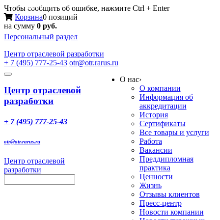
Меню
Чтобы сообщить об ошибке, нажмите Ctrl + Enter
Корзина
0 позиций
на сумму
0 руб.
Персональный раздел
Центр
отраслевой разработки
+ 7 (495) 777-25-43
otr@otr.rarus.ru
Toggle
О нас
›
navigation
О компании
Центр отраслевой
Информация об
разработки
аккредитации
История
+ 7 (495) 777-25-43
Сертификаты
Все товары и услуги
Работа
otr@otr.rarus.ru
Вакансии
Преддипломная
Центр отраслевой
практика
разработки
Ценности
Жизнь
Отзывы клиентов
Пресс-центр
Новости компании