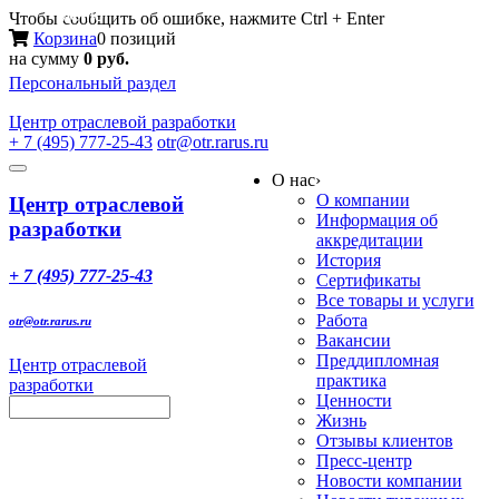
Меню
Чтобы сообщить об ошибке, нажмите Ctrl + Enter
Корзина
0 позиций
на сумму
0 руб.
Персональный раздел
Центр
отраслевой разработки
+ 7 (495) 777-25-43
otr@otr.rarus.ru
Toggle
О нас
›
navigation
О компании
Центр отраслевой
Информация об
разработки
аккредитации
История
+ 7 (495) 777-25-43
Сертификаты
Все товары и услуги
Работа
otr@otr.rarus.ru
Вакансии
Преддипломная
Центр отраслевой
практика
разработки
Ценности
Жизнь
Отзывы клиентов
Пресс-центр
Новости компании