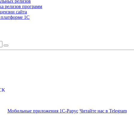
альных релизов
а релизов программ
цензии сайта
а платформе 1С
СК
Мобильные приложения 1С-Рарус
Читайте нас в Telegram