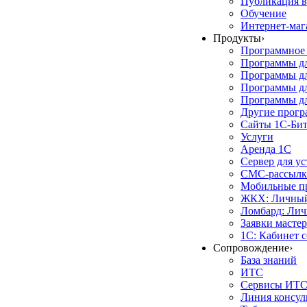
Публикация в
Обучение
Интернет-маг
Продукты
›
Программное 
Программы д
Программы дл
Программы д
Программы дл
Другие прог
Сайты 1С-Би
Услуги
Аренда 1С
Сервер для у
СМС-рассылк
Мобильные п
ЖКХ: Личный
Ломбард: Лич
Заявки масте
1С: Кабинет 
Сопровождение
›
База знаний
ИТС
Сервисы ИТ
Линия консул