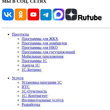
МЫ В СОЦ. СЕТЯХ
Продукты
Программы для ЖКХ
Программы для ломбардов
Программы для НКО
Программы для госучреждений
Мобильные приложения
Программы 1С
Аренда 1С
1С-Битрикс
Услуги
Установка программ 1С
ИТС
1С-Отчетность
1С: Контрагент
Индивидуальные услуги
Разработка