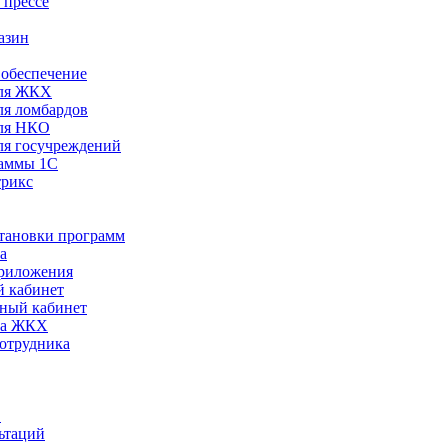
 прессе
азин
обеспечение
ля ЖКХ
я ломбардов
ля НКО
я госучреждений
раммы 1С
трикс
становки программ
а
риложения
 кабинет
ный кабинет
ра ЖКХ
сотрудника
С
ьтаций