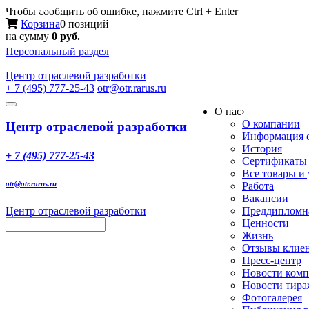
Меню
Чтобы сообщить об ошибке, нажмите Ctrl + Enter
Корзина
0 позиций
на сумму
0 руб.
Персональный раздел
Центр
отраслевой разработки
+ 7 (495) 777-25-43
otr@otr.rarus.ru
Toggle
О нас
›
navigation
О компании
Центр отраслевой разработки
Информация о
История
+ 7 (495) 777-25-43
Сертификаты
Все товары и
otr@otr.rarus.ru
Работа
Вакансии
Центр отраслевой разработки
Преддипломна
Ценности
Жизнь
Отзывы клие
Пресс-центр
Новости ком
Новости тир
Фотогалерея