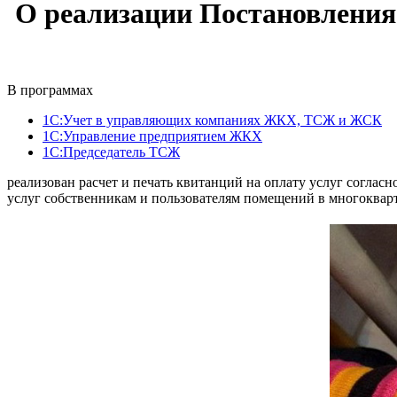
О реализации Постановления 
В программах
1С:Учет в управляющих компаниях ЖКХ, ТСЖ и ЖСК
1С:Управление предприятием ЖКХ
1С:Председатель ТСЖ
реализован расчет и печать квитанций на оплату услуг соглас
услуг собственникам и пользователям помещений в многокварти