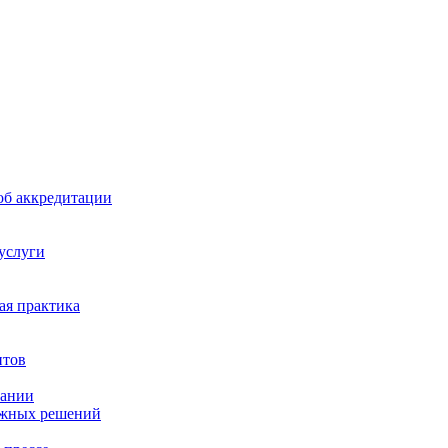
б аккредитации
 услуги
я практика
нтов
пании
ажных решений