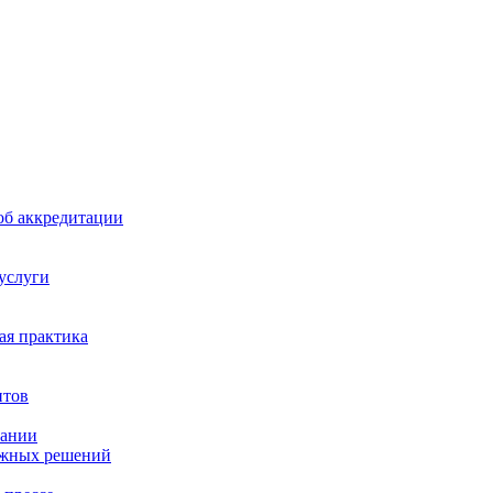
б аккредитации
 услуги
я практика
нтов
пании
ажных решений