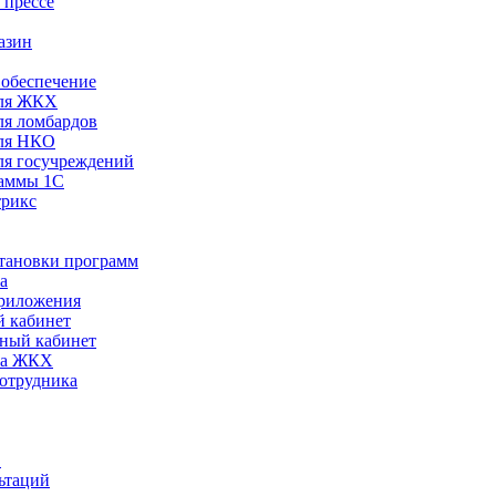
 прессе
азин
обеспечение
ля ЖКХ
я ломбардов
ля НКО
я госучреждений
раммы 1С
трикс
становки программ
а
риложения
 кабинет
ный кабинет
ра ЖКХ
сотрудника
С
ьтаций