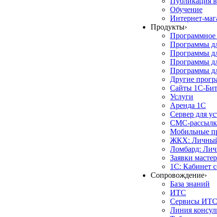
Публикация в
Обучение
Интернет-маг
Продукты
›
Программное 
Программы д
Программы дл
Программы д
Программы дл
Другие прог
Сайты 1С-Би
Услуги
Аренда 1С
Сервер для у
СМС-рассылк
Мобильные п
ЖКХ: Личный
Ломбард: Лич
Заявки масте
1С: Кабинет 
Сопровождение
›
База знаний
ИТС
Сервисы ИТ
Линия консул