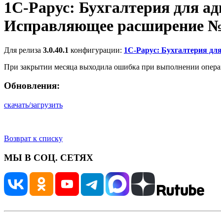
1С-Рарус: Бухгалтерия для ад
Исправляющее расширение №81
Для релиза
3.0.40.1
конфигурации:
1С-Рарус: Бухгалтерия дл
При закрытии месяца выходила ошибка при выполнении опера
Обновления:
скачать/загрузить
Возврат к списку
МЫ В СОЦ. СЕТЯХ