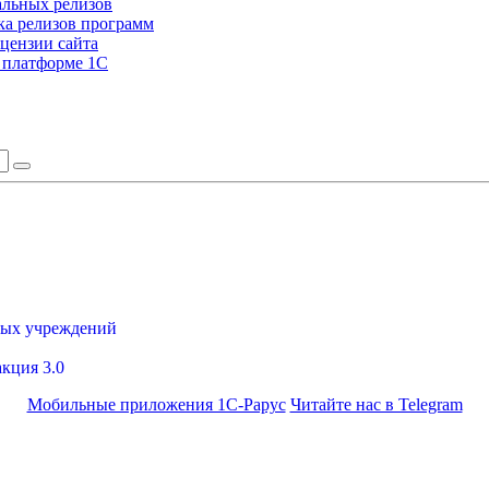
альных релизов
а релизов программ
цензии сайта
а платформе 1С
ных учреждений
акция 3.0
Мобильные приложения 1С-Рарус
Читайте нас в Telegram