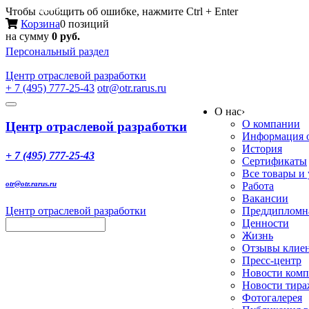
Меню
Чтобы сообщить об ошибке, нажмите Ctrl + Enter
Корзина
0 позиций
на сумму
0 руб.
Персональный раздел
Центр
отраслевой разработки
+ 7 (495) 777-25-43
otr@otr.rarus.ru
Toggle
О нас
›
navigation
О компании
Центр отраслевой разработки
Информация о
История
+ 7 (495) 777-25-43
Сертификаты
Все товары и
otr@otr.rarus.ru
Работа
Вакансии
Центр отраслевой разработки
Преддипломна
Ценности
Жизнь
Отзывы клие
Пресс-центр
Новости ком
Новости тир
Фотогалерея