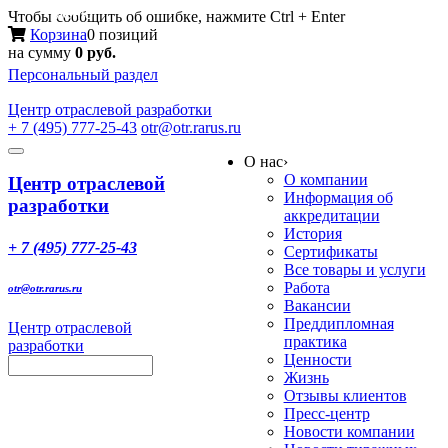
Меню
Чтобы сообщить об ошибке, нажмите Ctrl + Enter
Корзина
0 позиций
на сумму
0 руб.
Персональный раздел
Центр
отраслевой разработки
+ 7 (495) 777-25-43
otr@otr.rarus.ru
Toggle
О нас
›
navigation
О компании
Центр отраслевой
Информация об
разработки
аккредитации
История
+ 7 (495) 777-25-43
Сертификаты
Все товары и услуги
Работа
otr@otr.rarus.ru
Вакансии
Преддипломная
Центр отраслевой
практика
разработки
Ценности
Жизнь
Отзывы клиентов
Пресс-центр
Новости компании