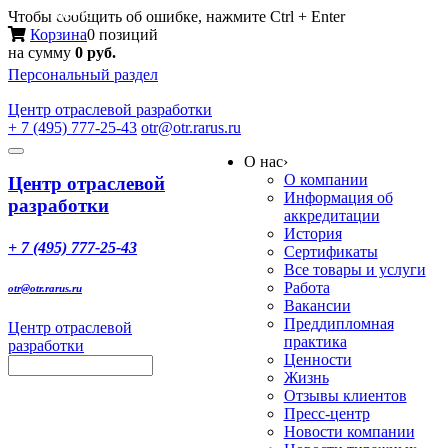
Меню
Чтобы сообщить об ошибке, нажмите Ctrl + Enter
Корзина
0 позиций
на сумму
0 руб.
Персональный раздел
Центр
отраслевой разработки
+ 7 (495) 777-25-43
otr@otr.rarus.ru
Toggle
О нас
›
navigation
О компании
Центр отраслевой
Информация об
разработки
аккредитации
История
+ 7 (495) 777-25-43
Сертификаты
Все товары и услуги
Работа
otr@otr.rarus.ru
Вакансии
Преддипломная
Центр отраслевой
практика
разработки
Ценности
Жизнь
Отзывы клиентов
Пресс-центр
Новости компании