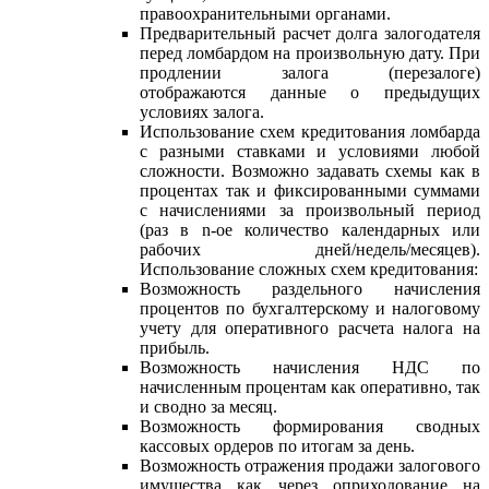
правоохранительными органами.
Предварительный расчет долга залогодателя
перед ломбардом на произвольную дату. При
продлении залога (перезалоге)
отображаются данные о предыдущих
условиях залога.
Использование схем кредитования ломбарда
с разными ставками и условиями любой
сложности. Возможно задавать схемы как в
процентах так и фиксированными суммами
с начислениями за произвольный период
(раз в n-ое количество календарных или
рабочих дней/недель/месяцев).
Использование сложных схем кредитования:
Возможность раздельного начисления
процентов по бухгалтерскому и налоговому
учету для оперативного расчета налога на
прибыль.
Возможность начисления НДС по
начисленным процентам как оперативно, так
и сводно за месяц.
Возможность формирования сводных
кассовых ордеров по итогам за день.
Возможность отражения продажи залогового
имущества как через оприходование на