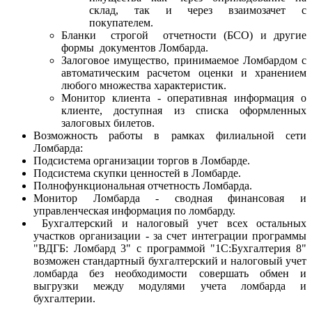
склад, так и через взаимозачет с
покупателем.
Бланки строгой отчетности (БСО) и другие
формы документов Ломбарда.
Залоговое имущество, принимаемое Ломбардом с
автоматическим расчетом оценки и хранением
любого множества характеристик.
Монитор клиента - оперативная информация о
клиенте, доступная из списка оформленных
залоговых билетов.
Возможность работы в рамках филиальной сети
Ломбарда:
Подсистема организации торгов в Ломбарде.
Подсистема скупки ценностей в Ломбарде.
Полнофункциональная отчетность Ломбарда.
Монитор Ломбарда - cводная финансовая и
управленческая информация по ломбарду.
Бухгалтерский и налоговый учет всех остальных
участков организации - за счет интеграции программы
"ВДГБ: Ломбард 3" с программой "1С:Бухгалтерия 8"
возможен стандартный бухгалтерский и налоговый учет
ломбарда без необходимости совершать обмен и
выгрузки между модулями учета ломбарда и
бухгалтерии.