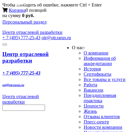
Меню
Чтобы сообщить об ошибке, нажмите Ctrl + Enter
Корзина
0 позиций
на сумму
0 руб.
Персональный раздел
Центр
отраслевой разработки
+ 7 (495) 777-25-43
otr@otr.rarus.ru
Toggle
О нас
›
navigation
О компании
Центр отраслевой
Информация об
разработки
аккредитации
История
+ 7 (495) 777-25-43
Сертификаты
Все товары и услуги
Работа
otr@otr.rarus.ru
Вакансии
Преддипломная
Центр отраслевой
практика
разработки
Ценности
Жизнь
Отзывы клиентов
Пресс-центр
Новости компании