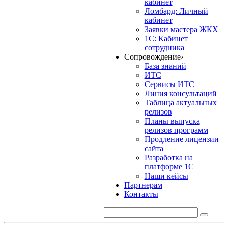
кабинет
Ломбард: Личный
кабинет
Заявки мастера ЖКХ
1С: Кабинет
сотрудника
Сопровождение
›
База знаний
ИТС
Сервисы ИТС
Линия консультаций
Таблица актуальных
релизов
Планы выпуска
релизов программ
Продление лицензии
сайта
Разработка на
платформе 1С
Наши кейсы
Партнерам
Контакты