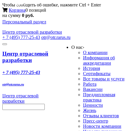
Меню
Чтобы сообщить об ошибке, нажмите Ctrl + Enter
Корзина
0 позиций
на сумму
0 руб.
Персональный раздел
Центр
отраслевой разработки
+ 7 (495) 777-25-43
otr@otr.rarus.ru
Toggle
О нас
›
navigation
О компании
Центр отраслевой
Информация об
разработки
аккредитации
История
+ 7 (495) 777-25-43
Сертификаты
Все товары и услуги
Работа
otr@otr.rarus.ru
Вакансии
Преддипломная
Центр отраслевой
практика
разработки
Ценности
Жизнь
Отзывы клиентов
Пресс-центр
Новости компании