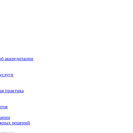
б аккредитации
 услуги
я практика
нтов
пании
ажных решений