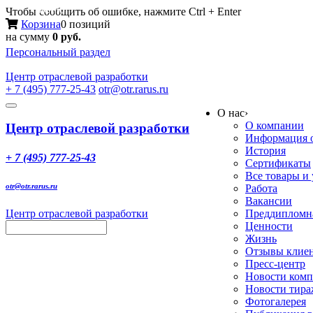
Меню
Чтобы сообщить об ошибке, нажмите Ctrl + Enter
Корзина
0 позиций
на сумму
0 руб.
Персональный раздел
Центр
отраслевой разработки
+ 7 (495) 777-25-43
otr@otr.rarus.ru
Toggle
О нас
›
navigation
О компании
Центр отраслевой разработки
Информация о
История
+ 7 (495) 777-25-43
Сертификаты
Все товары и
otr@otr.rarus.ru
Работа
Вакансии
Центр отраслевой разработки
Преддипломна
Ценности
Жизнь
Отзывы клие
Пресс-центр
Новости ком
Новости тир
Фотогалерея