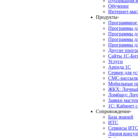
Публикация в
Обучение
Интернет-маг
Продукты
›
Программное 
Программы д
Программы дл
Программы д
Программы дл
Другие прог
Сайты 1С-Би
Услуги
Аренда 1С
Сервер для у
СМС-рассылк
Мобильные п
ЖКХ: Личный
Ломбард: Лич
Заявки масте
1С: Кабинет 
Сопровождение
›
База знаний
ИТС
Сервисы ИТ
Линия консул