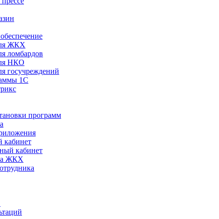
 прессе
азин
обеспечение
ля ЖКХ
я ломбардов
ля НКО
я госучреждений
раммы 1С
трикс
становки программ
а
риложения
 кабинет
ный кабинет
ра ЖКХ
сотрудника
С
ьтаций