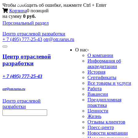
Меню
Чтобы сообщить об ошибке, нажмите Ctrl + Enter
Корзина
0 позиций
на сумму
0 руб.
Персональный раздел
Центр
отраслевой разработки
+ 7 (495) 777-25-43
otr@otr.rarus.ru
Toggle
О нас
›
navigation
О компании
Центр отраслевой
Информация об
разработки
аккредитации
История
+ 7 (495) 777-25-43
Сертификаты
Все товары и услуги
Работа
otr@otr.rarus.ru
Вакансии
Преддипломная
Центр отраслевой
практика
разработки
Ценности
Жизнь
Отзывы клиентов
Пресс-центр
Новости компании