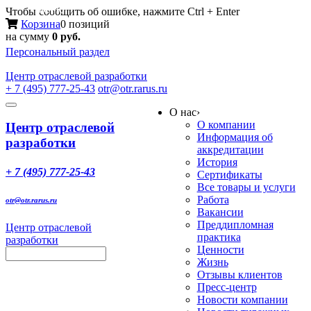
Меню
Чтобы сообщить об ошибке, нажмите Ctrl + Enter
Корзина
0 позиций
на сумму
0 руб.
Персональный раздел
Центр
отраслевой разработки
+ 7 (495) 777-25-43
otr@otr.rarus.ru
Toggle
О нас
›
navigation
О компании
Центр отраслевой
Информация об
разработки
аккредитации
История
+ 7 (495) 777-25-43
Сертификаты
Все товары и услуги
Работа
otr@otr.rarus.ru
Вакансии
Преддипломная
Центр отраслевой
практика
разработки
Ценности
Жизнь
Отзывы клиентов
Пресс-центр
Новости компании