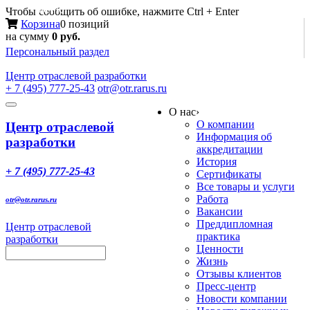
Меню
Чтобы сообщить об ошибке, нажмите Ctrl + Enter
Корзина
0 позиций
на сумму
0 руб.
Персональный раздел
Центр
отраслевой разработки
+ 7 (495) 777-25-43
otr@otr.rarus.ru
Toggle
О нас
›
navigation
О компании
Центр отраслевой
Информация об
разработки
аккредитации
История
+ 7 (495) 777-25-43
Сертификаты
Все товары и услуги
Работа
otr@otr.rarus.ru
Вакансии
Преддипломная
Центр отраслевой
практика
разработки
Ценности
Жизнь
Отзывы клиентов
Пресс-центр
Новости компании