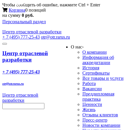
Меню
Чтобы сообщить об ошибке, нажмите Ctrl + Enter
Корзина
0 позиций
на сумму
0 руб.
Персональный раздел
Центр
отраслевой разработки
+ 7 (495) 777-25-43
otr@otr.rarus.ru
Toggle
О нас
›
navigation
О компании
Центр отраслевой
Информация об
разработки
аккредитации
История
+ 7 (495) 777-25-43
Сертификаты
Все товары и услуги
Работа
otr@otr.rarus.ru
Вакансии
Преддипломная
Центр отраслевой
практика
разработки
Ценности
Жизнь
Отзывы клиентов
Пресс-центр
Новости компании