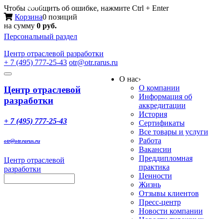
Меню
Чтобы сообщить об ошибке, нажмите Ctrl + Enter
Корзина
0 позиций
на сумму
0 руб.
Персональный раздел
Центр
отраслевой разработки
+ 7 (495) 777-25-43
otr@otr.rarus.ru
Toggle
О нас
›
navigation
О компании
Центр отраслевой
Информация об
разработки
аккредитации
История
+ 7 (495) 777-25-43
Сертификаты
Все товары и услуги
Работа
otr@otr.rarus.ru
Вакансии
Преддипломная
Центр отраслевой
практика
разработки
Ценности
Жизнь
Отзывы клиентов
Пресс-центр
Новости компании