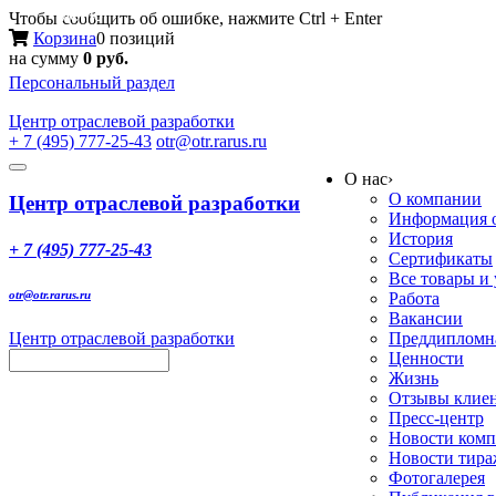
Меню
Чтобы сообщить об ошибке, нажмите Ctrl + Enter
Корзина
0 позиций
на сумму
0 руб.
Персональный раздел
Центр
отраслевой разработки
+ 7 (495) 777-25-43
otr@otr.rarus.ru
Toggle
О нас
›
navigation
О компании
Центр отраслевой разработки
Информация о
История
+ 7 (495) 777-25-43
Сертификаты
Все товары и
otr@otr.rarus.ru
Работа
Вакансии
Центр отраслевой разработки
Преддипломна
Ценности
Жизнь
Отзывы клие
Пресс-центр
Новости ком
Новости тир
Фотогалерея