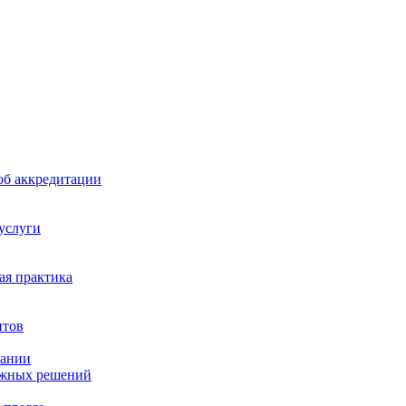
б аккредитации
 услуги
я практика
нтов
пании
ажных решений