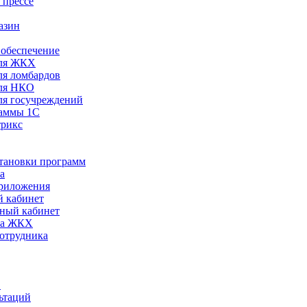
 прессе
азин
обеспечение
ля ЖКХ
я ломбардов
ля НКО
я госучреждений
раммы 1С
трикс
становки программ
а
риложения
 кабинет
ный кабинет
ра ЖКХ
сотрудника
С
ьтаций