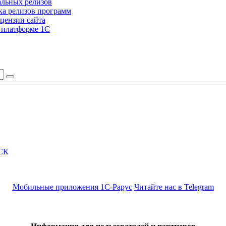
альных релизов
а релизов программ
цензии сайта
а платформе 1С
СК
Мобильные приложения 1С-Рарус
Читайте нас в Telegram