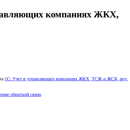
правляющих компаниях ЖКХ,
кта
1С: Учет в управляющих компаниях ЖКХ, ТСЖ и ЖСК, ред.
орме обратной связи
.