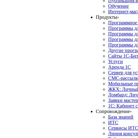
Публикация в
Обучение
Интернет-маг
Продукты
›
Программное 
Программы д
Программы дл
Программы д
Программы дл
Другие прог
Сайты 1С-Би
Услуги
Аренда 1С
Сервер для у
СМС-рассылк
Мобильные п
ЖКХ: Личный
Ломбард: Лич
Заявки масте
1С: Кабинет 
Сопровождение
›
База знаний
ИТС
Сервисы ИТ
Линия консул