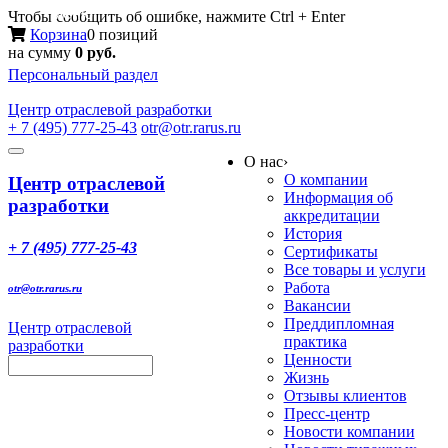
Меню
Чтобы сообщить об ошибке, нажмите Ctrl + Enter
Корзина
0 позиций
на сумму
0 руб.
Персональный раздел
Центр
отраслевой разработки
+ 7 (495) 777-25-43
otr@otr.rarus.ru
Toggle
О нас
›
navigation
О компании
Центр отраслевой
Информация об
разработки
аккредитации
История
+ 7 (495) 777-25-43
Сертификаты
Все товары и услуги
Работа
otr@otr.rarus.ru
Вакансии
Преддипломная
Центр отраслевой
практика
разработки
Ценности
Жизнь
Отзывы клиентов
Пресс-центр
Новости компании