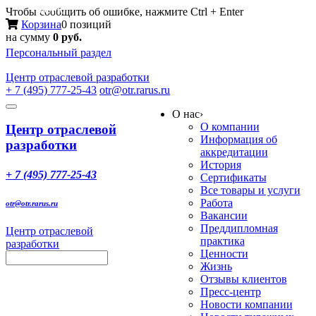
Меню
Чтобы сообщить об ошибке, нажмите Ctrl + Enter
Корзина
0 позиций
на сумму
0 руб.
Персональный раздел
Центр
отраслевой разработки
+ 7 (495) 777-25-43
otr@otr.rarus.ru
Toggle
О нас
›
navigation
О компании
Центр отраслевой
Информация об
разработки
аккредитации
История
+ 7 (495) 777-25-43
Сертификаты
Все товары и услуги
Работа
otr@otr.rarus.ru
Вакансии
Преддипломная
Центр отраслевой
практика
разработки
Ценности
Жизнь
Отзывы клиентов
Пресс-центр
Новости компании