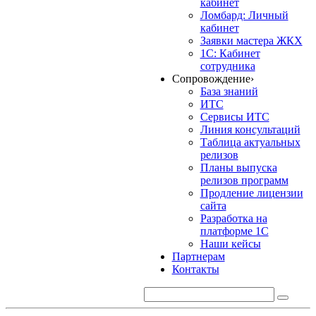
кабинет
Ломбард: Личный
кабинет
Заявки мастера ЖКХ
1С: Кабинет
сотрудника
Сопровождение
›
База знаний
ИТС
Сервисы ИТС
Линия консультаций
Таблица актуальных
релизов
Планы выпуска
релизов программ
Продление лицензии
сайта
Разработка на
платформе 1С
Наши кейсы
Партнерам
Контакты