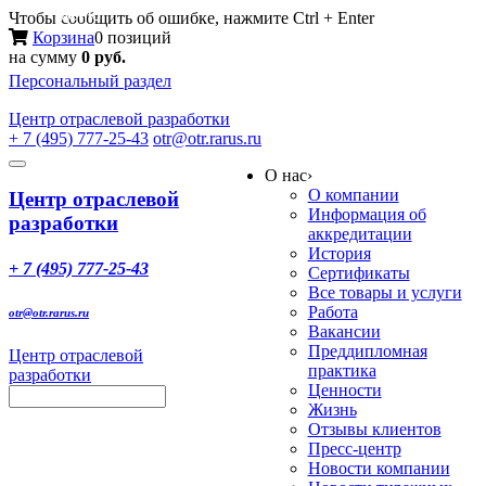
Меню
Чтобы сообщить об ошибке, нажмите Ctrl + Enter
Корзина
0 позиций
на сумму
0 руб.
Персональный раздел
Центр
отраслевой разработки
+ 7 (495) 777-25-43
otr@otr.rarus.ru
Toggle
О нас
›
navigation
О компании
Центр отраслевой
Информация об
разработки
аккредитации
История
+ 7 (495) 777-25-43
Сертификаты
Все товары и услуги
Работа
otr@otr.rarus.ru
Вакансии
Преддипломная
Центр отраслевой
практика
разработки
Ценности
Жизнь
Отзывы клиентов
Пресс-центр
Новости компании