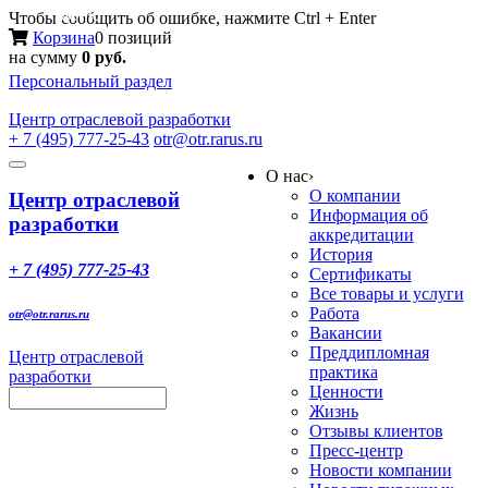
Меню
Чтобы сообщить об ошибке, нажмите Ctrl + Enter
Корзина
0 позиций
на сумму
0 руб.
Персональный раздел
Центр
отраслевой разработки
+ 7 (495) 777-25-43
otr@otr.rarus.ru
Toggle
О нас
›
navigation
О компании
Центр отраслевой
Информация об
разработки
аккредитации
История
+ 7 (495) 777-25-43
Сертификаты
Все товары и услуги
Работа
otr@otr.rarus.ru
Вакансии
Преддипломная
Центр отраслевой
практика
разработки
Ценности
Жизнь
Отзывы клиентов
Пресс-центр
Новости компании