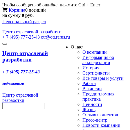
Меню
Чтобы сообщить об ошибке, нажмите Ctrl + Enter
Корзина
0 позиций
на сумму
0 руб.
Персональный раздел
Центр
отраслевой разработки
+ 7 (495) 777-25-43
otr@otr.rarus.ru
Toggle
О нас
›
navigation
О компании
Центр отраслевой
Информация об
разработки
аккредитации
История
+ 7 (495) 777-25-43
Сертификаты
Все товары и услуги
Работа
otr@otr.rarus.ru
Вакансии
Преддипломная
Центр отраслевой
практика
разработки
Ценности
Жизнь
Отзывы клиентов
Пресс-центр
Новости компании