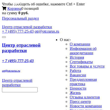
Меню
Чтобы сообщить об ошибке, нажмите Ctrl + Enter
Корзина
0 позиций
на сумму
0 руб.
Персональный раздел
Центр
отраслевой разработки
+ 7 (495) 777-25-43
otr@otr.rarus.ru
Toggle
О нас
›
navigation
О компании
Центр отраслевой
Информация об
разработки
аккредитации
История
+ 7 (495) 777-25-43
Сертификаты
Все товары и услуги
Работа
otr@otr.rarus.ru
Вакансии
Преддипломная
Центр отраслевой
практика
разработки
Ценности
Жизнь
Отзывы клиентов
Пресс-центр
Новости компании