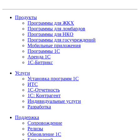
Продукты
Программы для ЖКХ
Программы для ломбардов
Программы для НКО
Программы для госучреждений
Мобильные приложения
Программы 1С
Аренда 1С
1С-Битрикс
Услуги
Установка программ 1С
ИТС
1С-Отчетность
1С: Контрагент
Индивидуальные услуги
Разработка
Поддержка
Сопровождение
Релизы
Обновление 1С
База знаний