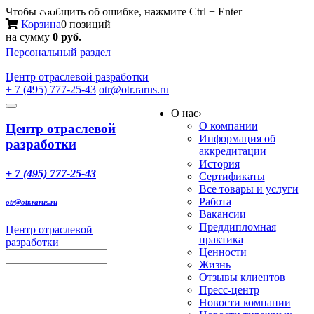
Меню
Чтобы сообщить об ошибке, нажмите Ctrl + Enter
Корзина
0 позиций
на сумму
0 руб.
Персональный раздел
Центр
отраслевой разработки
+ 7 (495) 777-25-43
otr@otr.rarus.ru
Toggle
О нас
›
navigation
О компании
Центр отраслевой
Информация об
разработки
аккредитации
История
+ 7 (495) 777-25-43
Сертификаты
Все товары и услуги
Работа
otr@otr.rarus.ru
Вакансии
Преддипломная
Центр отраслевой
практика
разработки
Ценности
Жизнь
Отзывы клиентов
Пресс-центр
Новости компании