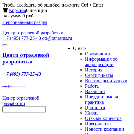
Меню
Чтобы сообщить об ошибке, нажмите Ctrl + Enter
Корзина
0 позиций
на сумму
0 руб.
Персональный раздел
Центр
отраслевой разработки
+ 7 (495) 777-25-43
otr@otr.rarus.ru
Toggle
О нас
›
navigation
О компании
Центр отраслевой
Информация об
разработки
аккредитации
История
+ 7 (495) 777-25-43
Сертификаты
Все товары и услуги
Работа
otr@otr.rarus.ru
Вакансии
Преддипломная
Центр отраслевой
практика
разработки
Ценности
Жизнь
Отзывы клиентов
Пресс-центр
Новости компании