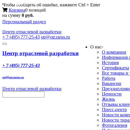
Меню
Чтобы сообщить об ошибке, нажмите Ctrl + Enter
Корзина
0 позиций
на сумму
0 руб.
Персональный раздел
Центр
отраслевой разработки
+ 7 (495) 777-25-43
otr@otr.rarus.ru
Toggle
О нас
›
navigation
О компании
Центр отраслевой разработки
Информация о
История
+ 7 (495) 777-25-43
Сертификаты
Все товары и
otr@otr.rarus.ru
Работа
Вакансии
Центр отраслевой разработки
Преддипломна
Ценности
Жизнь
Отзывы клие
Пресс-центр
Новости ком
Новости тир
Фотогалерея