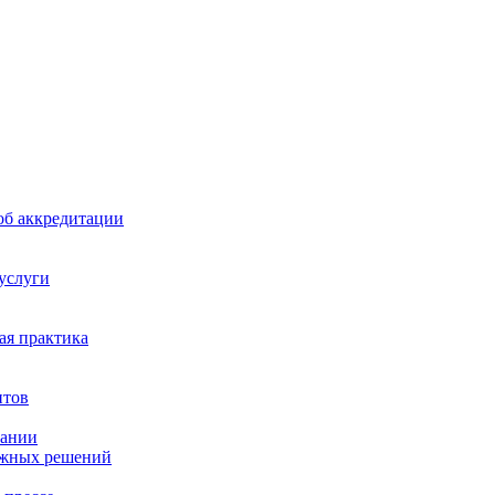
б аккредитации
 услуги
я практика
нтов
пании
ажных решений