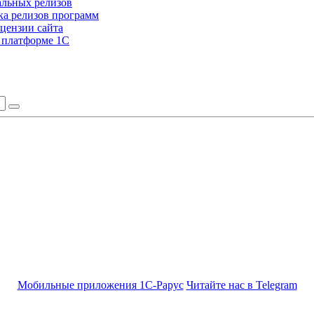
альных релизов
а релизов программ
цензии сайта
а платформе 1С
Мобильные приложения 1С-Рарус
Читайте нас в Telegram