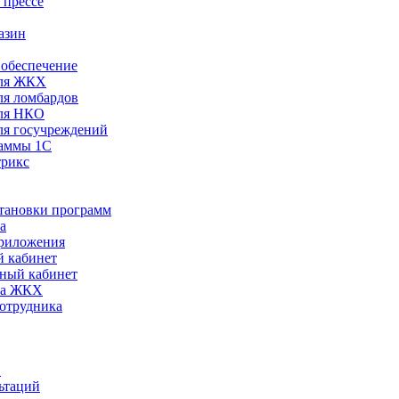
 прессе
азин
обеспечение
ля ЖКХ
я ломбардов
ля НКО
я госучреждений
раммы 1С
трикс
становки программ
а
риложения
 кабинет
ный кабинет
ра ЖКХ
сотрудника
С
ьтаций