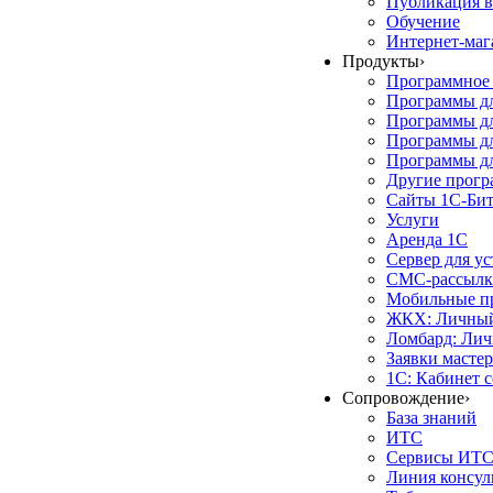
Публикация в
Обучение
Интернет-маг
Продукты
›
Программное 
Программы д
Программы дл
Программы д
Программы дл
Другие прог
Сайты 1С-Би
Услуги
Аренда 1С
Сервер для у
СМС-рассылк
Мобильные п
ЖКХ: Личный
Ломбард: Лич
Заявки масте
1С: Кабинет 
Сопровождение
›
База знаний
ИТС
Сервисы ИТ
Линия консул