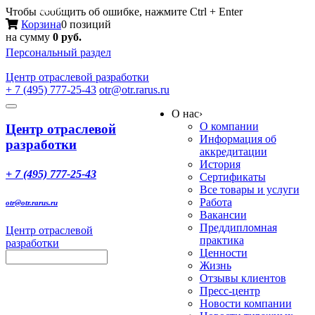
Меню
Чтобы сообщить об ошибке, нажмите Ctrl + Enter
Корзина
0 позиций
на сумму
0 руб.
Персональный раздел
Центр
отраслевой разработки
+ 7 (495) 777-25-43
otr@otr.rarus.ru
Toggle
О нас
›
navigation
О компании
Центр отраслевой
Информация об
разработки
аккредитации
История
+ 7 (495) 777-25-43
Сертификаты
Все товары и услуги
Работа
otr@otr.rarus.ru
Вакансии
Преддипломная
Центр отраслевой
практика
разработки
Ценности
Жизнь
Отзывы клиентов
Пресс-центр
Новости компании