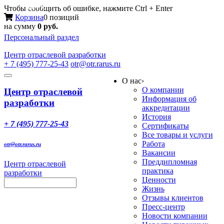
Меню
Чтобы сообщить об ошибке, нажмите Ctrl + Enter
Корзина
0 позиций
на сумму
0 руб.
Персональный раздел
Центр
отраслевой разработки
+ 7 (495) 777-25-43
otr@otr.rarus.ru
Toggle
О нас
›
navigation
О компании
Центр отраслевой
Информация об
разработки
аккредитации
История
+ 7 (495) 777-25-43
Сертификаты
Все товары и услуги
Работа
otr@otr.rarus.ru
Вакансии
Преддипломная
Центр отраслевой
практика
разработки
Ценности
Жизнь
Отзывы клиентов
Пресс-центр
Новости компании