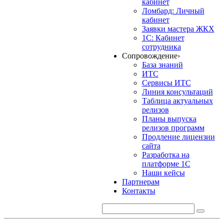
кабинет
Ломбард: Личный
кабинет
Заявки мастера ЖКХ
1С: Кабинет
сотрудника
Сопровождение
›
База знаний
ИТС
Сервисы ИТС
Линия консультаций
Таблица актуальных
релизов
Планы выпуска
релизов программ
Продление лицензии
сайта
Разработка на
платформе 1С
Наши кейсы
Партнерам
Контакты