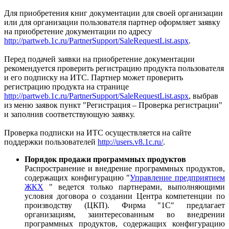
Для приобретения книг документации для своей организации
или для организации пользователя партнер оформляет заявку
на приобретение документации по адресу
http://partweb.1c.ru/PartnerSupport/SaleRequestList.aspx
.
Перед подачей заявки на приобретение документации
рекомендуется проверить регистрацию продукта пользователя
и его подписку на ИТС. Партнер может проверить
регистрацию продукта на странице
http://partweb.1c.ru/PartnerSupport/SaleRequestList.aspx
, выбрав
из меню заявок пункт "Регистрация – Проверка регистрации"
и заполнив соответствующую заявку.
Проверка подписки на ИТС осуществляется на сайте
поддержки пользователей
http://users.v8.1c.ru/
.
Порядок продажи программных продуктов
Распространение и внедрение программных продуктов,
содержащих конфигурацию "
Управление предприятием
ЖКХ
" ведется только партнерами, выполняющими
условия договора о создании Центра компетенции по
производству (ЦКП). Фирма "1С" предлагает
организациям, заинтересованным во внедрении
программных продуктов, содержащих конфигурацию