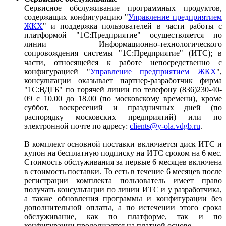
Сервисное обслуживание программных продуктов,
содержащих конфигурацию "
Управление предприятием
ЖКХ
" и поддержка пользователей в части работы с
платформой "1С:Предприятие" осуществляется по
линии Информационно-технологического
сопровождения системы "1С:Предприятие" (ИТС); в
части, относящейся к работе непосредственно с
конфигурацией "
Управление предприятием ЖКХ
",
консультации оказывает партнер-разработчик фирма
"1С:ВДГБ" по горячей линии по телефону (836)230-40-
09 с 10.00 до 18.00 (по московскому времени), кроме
суббот, воскресений и праздничных дней (по
распорядку московских предприятий) или по
электронной почте по адресу:
clients@y-ola.vdgb.ru
.
В комплект основной поставки включается диск ИТС и
купон на бесплатную подписку на ИТС сроком на 6 мес.
Стоимость обслуживания за первые 6 месяцев включена
в стоимость поставки. То есть в течение 6 месяцев после
регистрации комплекта пользователь имеет право
получать консультации по линии ИТС и у разработчика,
а также обновления программы и конфигурации без
дополнительной оплаты, а по истечении этого срока
обслуживание, как по платформе, так и по
конфигурации продолжается на платной основе.