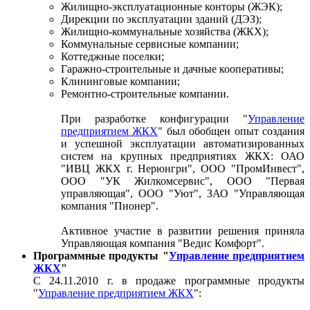
Жилищно-эксплуатационные конторы (ЖЭК);
Дирекции по эксплуатации зданий (ДЭЗ);
Жилищно-коммунальные хозяйства (ЖКХ);
Коммунальные сервисные компании;
Коттеджные поселки;
Гаражно-строительные и дачные кооперативы;
Клининговые компании;
Ремонтно-строительные компании.
При разработке конфигурации "
Управление
предприятием ЖКХ
" был обобщен опыт создания
и успешной эксплуатации автоматизированных
систем на крупных предприятиях ЖКХ: ОАО
"ИВЦ ЖКХ г. Нерюнгри", ООО "ПромИнвест",
ООО "УК Жилкомсервис", ООО "Первая
управляющая", ООО "Уют", ЗАО "Управляющая
компания "Пионер".
Активное участие в развитии решения приняла
Управляющая компания "Ведис Комфорт".
Программные продукты "
Управление предприятием
ЖКХ
"
С 24.11.2010 г. в продаже программные продукты
"
Управление предприятием ЖКХ
":