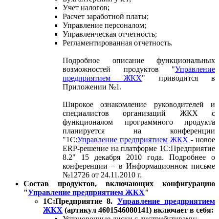
Учет налогов;
Расчет заработной платы;
Управление персоналом;
Управленческая отчетность;
Регламентированная отчетность.
Подробное описание функциональных
возможностей продуктов "
Управление
предприятием ЖКХ
" приводится в
Приложении №1.
Широкое ознакомление руководителей и
специалистов организаций ЖКХ с
функционалом программного продукта
планируется на конференции
"1С:
Управление предприятием ЖКХ
- новое
ERP-решение на платформе 1С:Предприятие
8.2" 15 декабря 2010 года. Подробнее о
конференции – в Информационном письме
№12726 от 24.11.2010 г.
Состав продуктов, включающих конфигурацию
"
Управление предприятием ЖКХ
"
1С:Предприятие 8.
Управление предприятием
ЖКХ
(артикул 4601546080141) включает в себя:
Установочные диски с дистрибутивами: