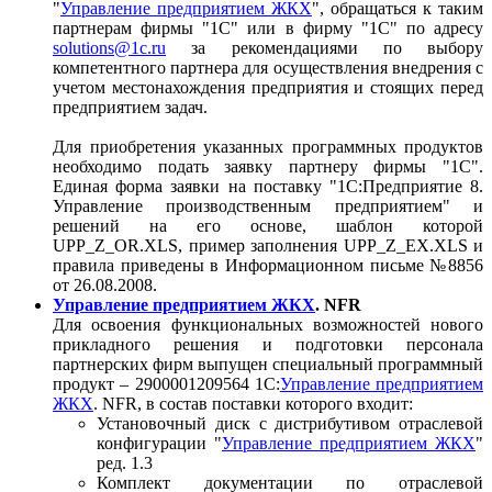
"
Управление предприятием ЖКХ
", обращаться к таким
партнерам фирмы "1С" или в фирму "1С" по адресу
solutions@1c.ru
за рекомендациями по выбору
компетентного партнера для осуществления внедрения с
учетом местонахождения предприятия и стоящих перед
предприятием задач.
Для приобретения указанных программных продуктов
необходимо подать заявку партнеру фирмы "1С".
Единая форма заявки на поставку "1С:Предприятие 8.
Управление производственным предприятием" и
решений на его основе, шаблон которой
UPP_Z_OR.XLS, пример заполнения UPP_Z_EX.XLS и
правила приведены в Информационном письме №8856
от 26.08.2008.
Управление предприятием ЖКХ
. NFR
Для освоения функциональных возможностей нового
прикладного решения и подготовки персонала
партнерских фирм выпущен специальный программный
продукт – 2900001209564 1С:
Управление предприятием
ЖКХ
. NFR, в состав поставки которого входит:
Установочный диск с дистрибутивом отраслевой
конфигурации "
Управление предприятием ЖКХ
"
ред. 1.3
Комплект документации по отраслевой