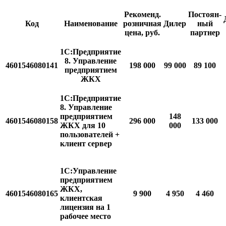
Рекоменд.
Постоян-
Код
Наименование
розничная
Дилер
ный
цена, руб.
партнер
1С:Предприятие
8. Управление
4601546080141
198 000
99 000
89 100
предприятием
ЖКХ
1С:Предприятие
8. Управление
предприятием
148
4601546080158
296 000
133 000
ЖКХ для 10
000
пользователей +
клиент сервер
1С:Управление
предприятием
ЖКХ,
4601546080165
9 900
4 950
4 460
клиентская
лицензия на 1
рабочее место