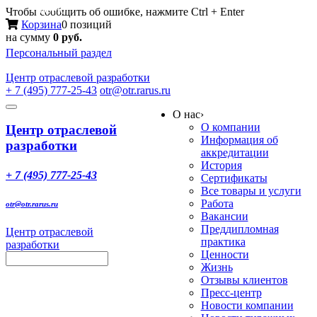
Меню
Чтобы сообщить об ошибке, нажмите Ctrl + Enter
Корзина
0 позиций
на сумму
0 руб.
Персональный раздел
Центр
отраслевой разработки
+ 7 (495) 777-25-43
otr@otr.rarus.ru
Toggle
О нас
›
navigation
О компании
Центр отраслевой
Информация об
разработки
аккредитации
История
+ 7 (495) 777-25-43
Сертификаты
Все товары и услуги
Работа
otr@otr.rarus.ru
Вакансии
Преддипломная
Центр отраслевой
практика
разработки
Ценности
Жизнь
Отзывы клиентов
Пресс-центр
Новости компании